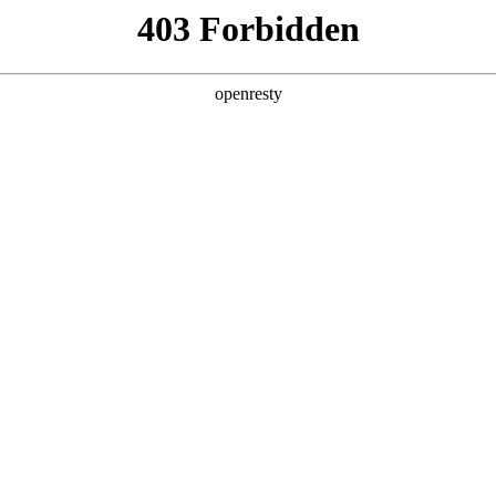
，
！
企业销售部门，大型客服中心等，
作挑战重重。
上手慢
、产品知识的重复授课费用高昂
，难以规模化开展
战能力
，销售知识获取总是滞后
验，培训知识难以灵活应用
习效率低
客观分析，反馈滞后
推广需统一话术培训，降低集中培训成本。